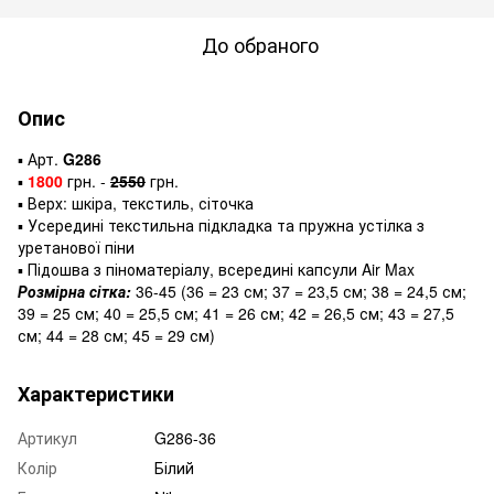
До обраного
Опис
▪️
Арт.
G286
▪️
1800
грн. -
2550
грн.
▪️ Верх: шкіра, текстиль, сіточка
▪️ Усередині текстильна підкладка та пружна устілка з
уретанової піни
▪️ Підошва з піноматеріалу, всередині капсули Air Max
Розмірна сітка:
36-45 (36 = 23 см; 37 = 23,5 см; 38 = 24,5 см;
39 = 25 см; 40 = 25,5 см; 41 = 26 см; 42 = 26,5 см; 43 = 27,5
см; 44 = 28 см; 45 = 29 см)
Характеристики
Артикул
G286-36
Колір
Білий