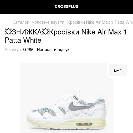
Каталог
Чоловiче взуття
Кросівки Nike Air Max 1 Patta Whi
💥ЗНИЖКА💥Кросівки Nike Air Max 1
Patta White
Артикул:
G286
Написати відгук