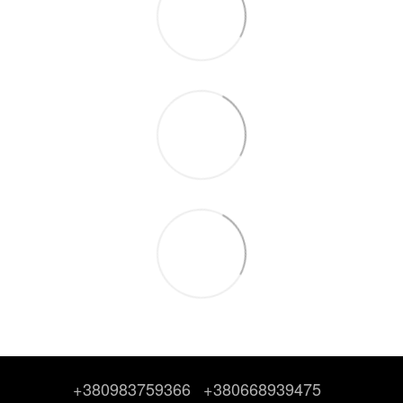
+380983759366
+380668939475