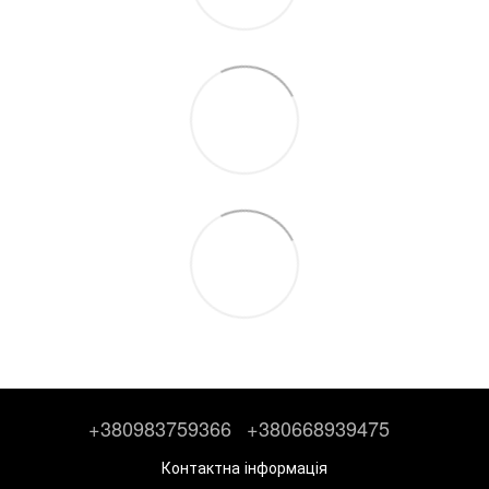
+380983759366
+380668939475
Контактна інформація