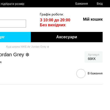
Бажання
Вхід
 пiдiбрати розмiр
Графік роботи:
Мій кошик
З 10:00 до 20:00
Без вихідних
дяг
Аксесуари
Худі шерпа NIKE Air Jordan Grey ❄️
ordan Grey ❄️
Артикул
66KK
к
В бажання