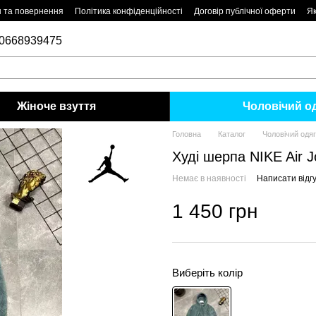
н та повернення
Політика конфіденційності
Договір публічної оферти
Як
0668939475
Жіноче взуття
Чоловiчий о
Головна
Каталог
Чоловiчий одяг
Худі шерпа NIKE Air J
Немає в наявності
Написати відгу
1 450 грн
Виберіть колір