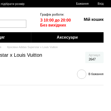
Бажання
Вхід
 пiдiбрати розмiр
Графік роботи:
Мій кошик
З 10:00 до 20:00
Без вихідних
дяг
Аксесуари
я
Кросівки Adidas Superstar x Louis Vuitton
tar x Louis Vuitton
Артикул
2647
В бажання