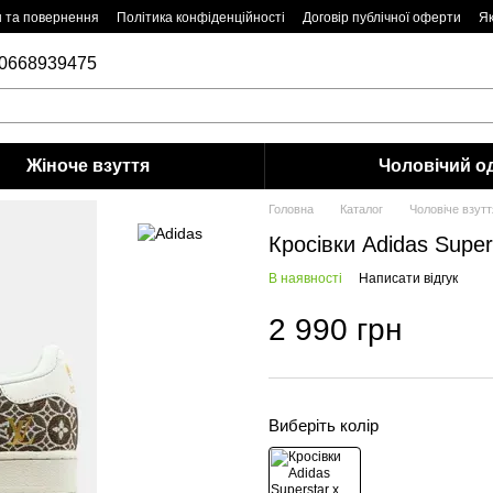
н та повернення
Політика конфіденційності
Договір публічної оферти
Як
0668939475
Жіноче взуття
Чоловiчий о
Головна
Каталог
Чоловiче взутт
Кросівки Adidas Supers
В наявності
Написати відгук
2 990 грн
Виберіть колір