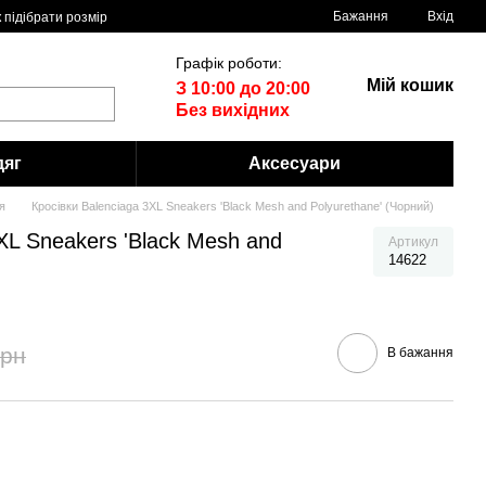
Бажання
Вхід
 пiдiбрати розмiр
Графік роботи:
Мій кошик
З 10:00 до 20:00
Без вихідних
дяг
Аксесуари
я
Кросівки Balenciaga 3XL Sneakers 'Black Mesh and Polyurethane' (Чорний)
XL Sneakers 'Black Mesh and
Артикул
14622
грн
В бажання