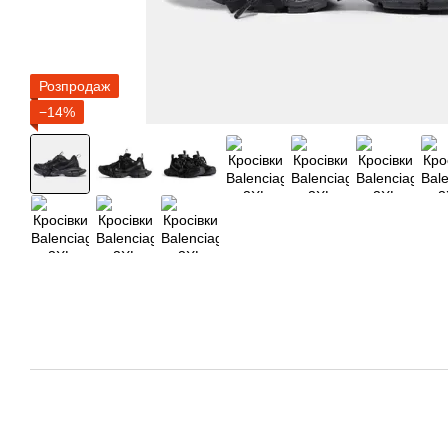
Розпродаж
−14%