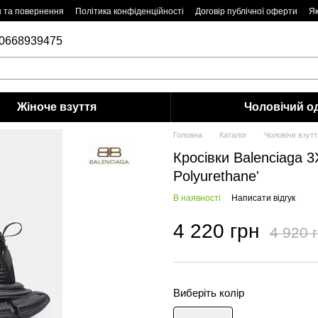
н та повернення
Політика конфіденційності
Договір публічної оферти
Як
0668939475
Жіноче взуття
Чоловiчий о
Головна
Каталог
Чоловiче взутт
Кросівки Balenciaga 3
Polyurethane'
В наявності
Написати відгук
4 220 грн
4 920 
Виберіть колір