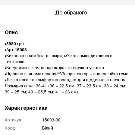
До обраного
Опис
▪️
3980
грн.
▪️Арт.
15003
▪️Виконані в комбінації шкіри, м'якої замші дихаючого
текстилю
▪️Всередині шкіряна підкладка та пружна устілка
▪️Підошва з піноматеріалу EVA, протектор – зносостійка гума
▪️Легка вага та комфортна посадка для щоденного носіння
Розмірна сітка:
36-41 (36 = 22,5 см; 37 = 23,5 см; 38 = 24 см;
39 = 25 см; 40 = 25,5 см; 41 = 26 см)
Характеристики
Артикул
15003-36
Колір
Білий