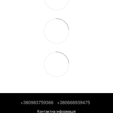
+380983759366
+380668939475
Контактна інформація