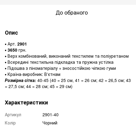
До обраного
Опис
▪️ Арт.
2901
▪️
3650
грн.
▪️ Верх комбінований, виконаний текстилем та поліуретаном
▪️ Всередині текстильна підкладка та пружна устілка
▪️ Підошва з піноматеріалу + зносостійкою чіпкою гуми
▪️ Країна-виробник: В'єтнам
Розмірна сітка:
40-45 (40 = 25 см, 41 = 26 см; 42 = 26,5 см; 43
= 27,5 см; 44 = 28 см; 45 = 29 см)
Характеристики
Артикул
2901-40
Колір
Чорний