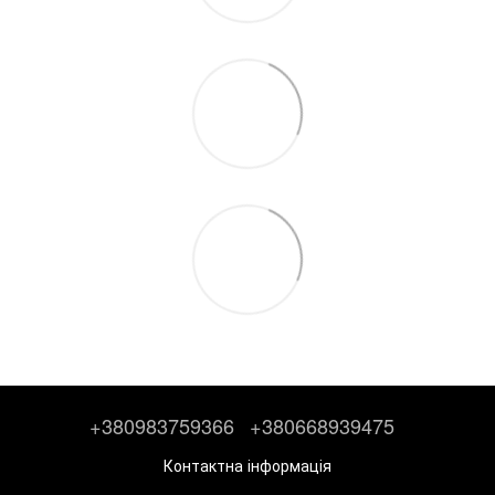
+380983759366
+380668939475
Контактна інформація