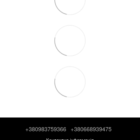
+380983759366
+380668939475
Контактна інформація