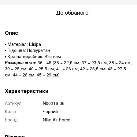
До обраного
Опис
▪️ Матеріал: Шкіра
▪️ Підошва: Поліуретан
▪️ Країна-виробник: В'єтнам
Розмірна сітка:
36 - 45 (36 = 22,5 см; 37 = 23,5 см; 38 = 24 см;
39 = 25 см; 40 = 25,5 см; 41 = 26 см; 42 = 26,5 см; 43 = 27,5
см; 44 = 28 см; 45 = 29 см)
Характеристики
Артикул
N00216-36
Колір
Чорний
Бренд
Nike Air Force
Відгуки