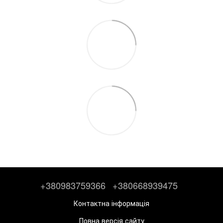
+380983759366
+380668939475
Контактна інформація
Повна версія сайту