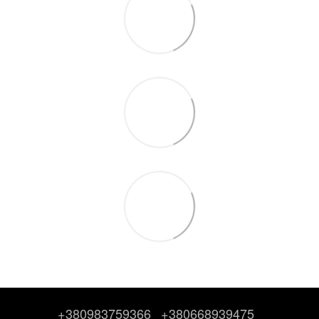
+380983759366
+380668939475