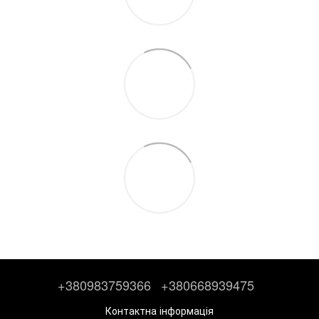
+380983759366
+380668939475
Контактна інформація