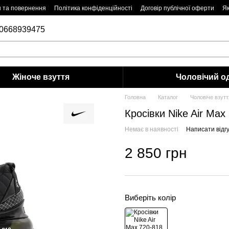
н та повернення
Політика конфіденційності
Договір публічної оферти
Як
0668939475
Жіноче взуття
Чоловiчий о
Головна
Каталог
Чоловiче взутт
Кросівки Nike Air Max
Немає в наявності
Написати відгу
2 850 грн
Виберіть колір