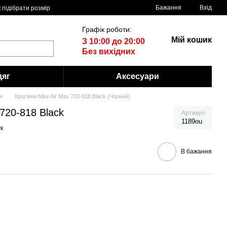
Бажання
Вхід
 пiдiбрати розмiр
Графік роботи:
Мій кошик
З 10:00 до 20:00
Без вихідних
дяг
Аксесуари
я
Кросівки Nike Air Max 720-818 Black (Чорний)
 720-818 Black
Артикул
1189ou
к
В бажання