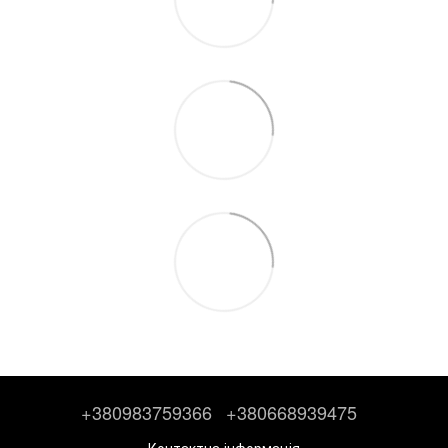
+380983759366
+380668939475
Контактна інформація