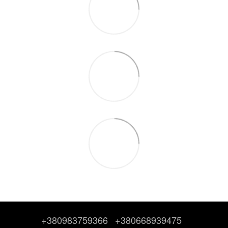
+380983759366
+380668939475