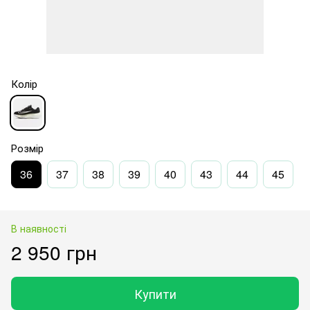
Колір
Розмір
36
37
38
39
40
43
44
45
В наявності
2 950 грн
Купити