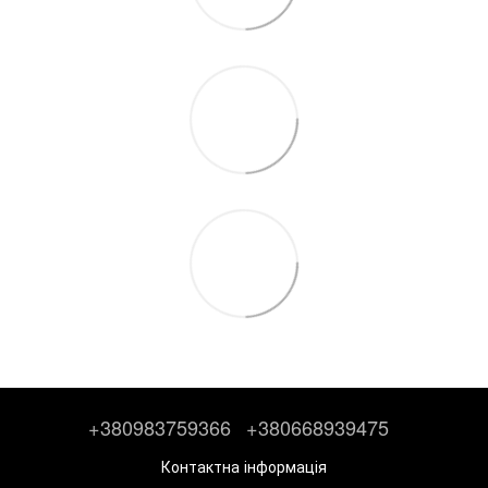
+380983759366
+380668939475
Контактна інформація