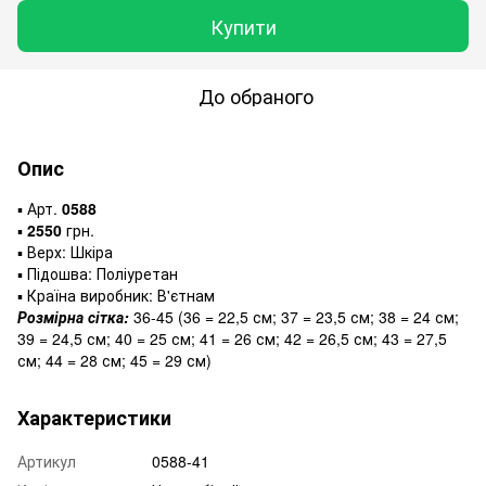
Купити
До обраного
Опис
▪️ Арт.
0588
▪️
2550
грн.
▪️ Верх: Шкіра
▪️ Підошва: Поліуретан
▪️ Країна виробник: В'єтнам
Розмірна сітка:
36-45 (36 = 22,5 см; 37 = 23,5 см; 38 = 24 см;
39 = 24,5 см; 40 = 25 см; 41 = 26 см; 42 = 26,5 см; 43 = 27,5
см; 44 = 28 см; 45 = 29 см)
Характеристики
Артикул
0588-41