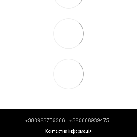
+380983759366
+380668939475
Контактна інформація