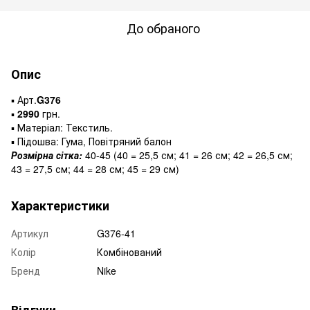
До обраного
Опис
▪️ Арт.
G376
▪️
2990
грн.
▪️ Матеріал: Текстиль.
▪️ Підошва: Гума, Повітряний балон
Розмірна сітка:
40-45 (40 = 25,5 см; 41 = 26 см; 42 = 26,5 см;
43 = 27,5 см; 44 = 28 см; 45 = 29 см)
Характеристики
Артикул
G376-41
Колір
Комбінований
Бренд
Nike
Відгуки