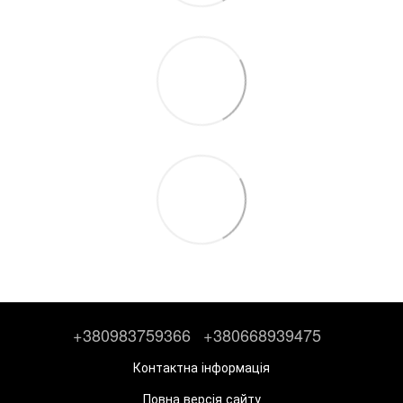
+380983759366
+380668939475
Контактна інформація
Повна версія сайту