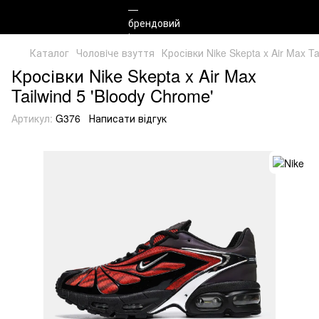
Каталог
Чоловiче взуття
Кросівки Nike Skepta x Air Max T
Кросівки Nike Skepta x Air Max
Tailwind 5 'Bloody Chrome'
Артикул:
G376
Написати відгук