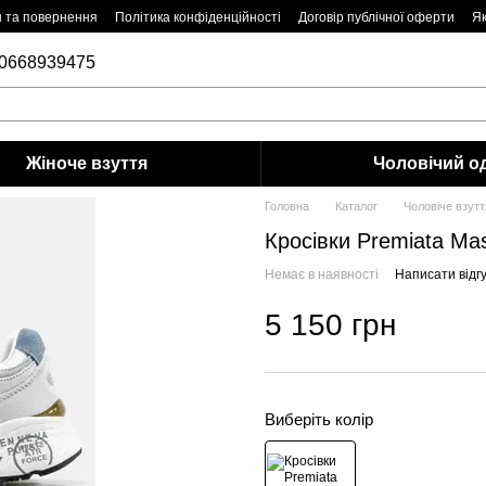
н та повернення
Політика конфіденційності
Договір публічної оферти
Як
0668939475
Жіноче взуття
Чоловiчий о
Головна
Каталог
Чоловiче взутт
Кросівки Premiata Ma
Немає в наявності
Написати відгу
5 150 грн
Виберіть колір