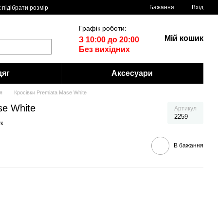
Бажання
Вхід
 пiдiбрати розмiр
Графік роботи:
Мій кошик
З 10:00 до 20:00
Без вихідних
дяг
Аксесуари
я
Кросівки Premiata Mase White
se White
Артикул
2259
к
В бажання