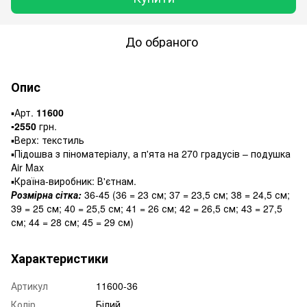
До обраного
Опис
▪️Арт.
11600
▪️2550
грн.
▪️Верх: текстиль
▪️Підошва з піноматеріалу, а п'ята на 270 градусів – подушка
Air Max
▪️Країна-виробник: В'єтнам.
Розмірна сітка:
36-45 (36 = 23 см; 37 = 23,5 см; 38 = 24,5 см;
39 = 25 см; 40 = 25,5 см; 41 = 26 см; 42 = 26,5 см; 43 = 27,5
см; 44 = 28 см; 45 = 29 см)
Характеристики
Артикул
11600-36
Колір
Білий