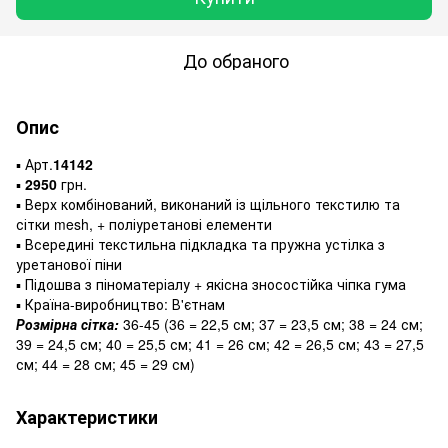
До обраного
Опис
▪️ Арт.
14142
▪️
2950
грн.
▪️ Верх комбінований, виконаний із щільного текстилю та
сітки mesh, + поліуретанові елементи
▪️ Всередині текстильна підкладка та пружна устілка з
уретанової піни
▪️ Підошва з піноматеріалу + якісна зносостійка чіпка гума
▪️ Країна-виробництво: В'єтнам
Розмірна сітка:
36-45 (36 = 22,5 см; 37 = 23,5 см; 38 = 24 см;
39 = 24,5 см; 40 = 25,5 см; 41 = 26 см; 42 = 26,5 см; 43 = 27,5
см; 44 = 28 см; 45 = 29 см)
Характеристики