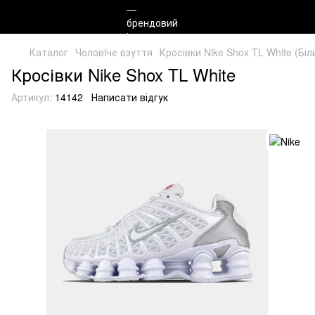
Каталог
Чоловiче взуття
Кросівки Nike Shox TL White (Біл
Кросівки Nike Shox TL White
Артикул:
14142
Написати відгук