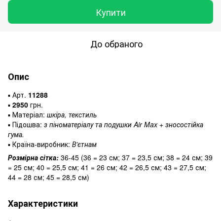
Купити
До обраного
Опис
▪️ Арт.
11288
▪️
2950
грн.
▪️ Матеріал:
шкіра, текстиль
▪️ Підошва:
з піноматеріалу та подушки Air Max + зносостійка
гума.
▪️ Країна-виробник:
В'єтнам
Розмірна сітка:
36-45 (36 = 23 см; 37 = 23,5 см; 38 = 24 см; 39
= 25 см; 40 = 25,5 см; 41 = 26 см; 42 = 26,5 см; 43 = 27,5 см;
44 = 28 см; 45 = 28,5 см)
Характеристики