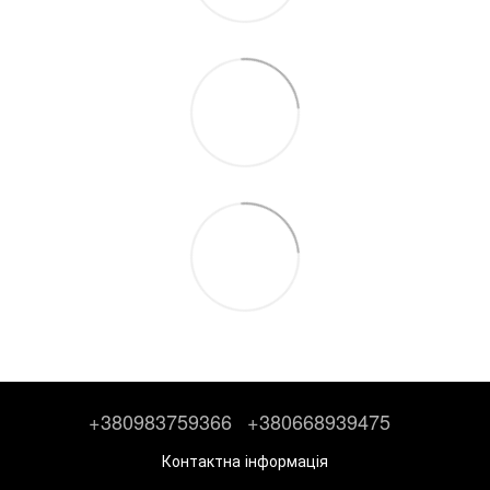
+380983759366
+380668939475
Контактна інформація