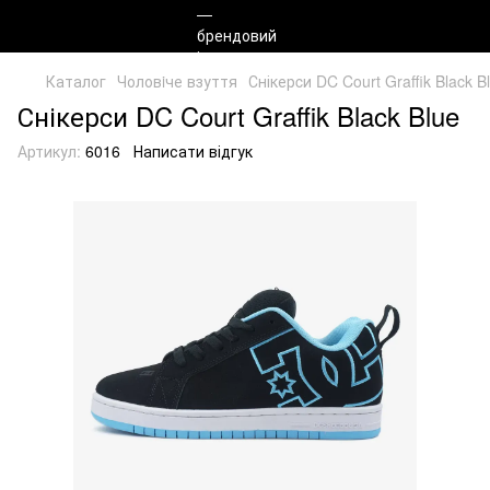
Каталог
Чоловiче взуття
Снікерcи DC Court Graffik Black B
Снікерcи DC Court Graffik Black Blue
Артикул:
6016
Написати відгук