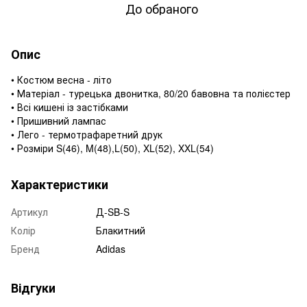
До обраного
Опис
• Костюм весна - літо
• Матеріал - турецька двонитка, 80/20 бавовна та полієстер
• Всі кишені із застібками
• Пришивний лампас
• Лего - термотрафаретний друк
• Розміри S(46), M(48),L(50), XL(52), XXL(54)
Характеристики
Артикул
Д-SB-S
Колір
Блакитний
Бренд
Adidas
Відгуки