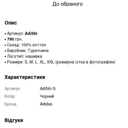
До обраного
Опис
▪️ Артикул:
Adi56r
▪️
790
грн.
▪️ Склад: 100% коттон
▪️ Виробник: Туреччина
▪️ Логотип: нашивка
▪️ Розміри: S, M, L. XL, XXL (розмірна сітка в фотографіях)
Характеристики
Артикул
Adi56r-S
Колір
Чорний
Бренд
Adidas
Відгуки