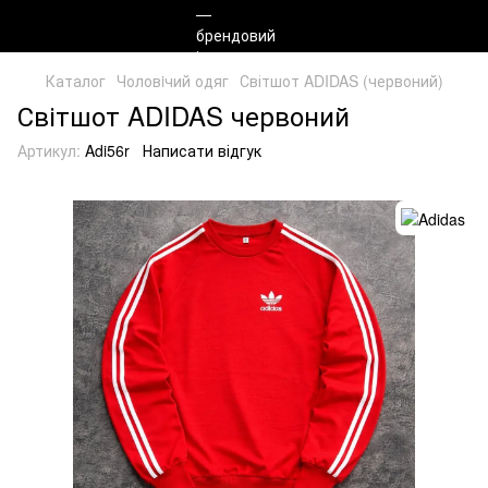
Каталог
Чоловiчий одяг
Світшот ADIDAS (червоний)
Світшот ADIDAS червоний
Артикул:
Adi56r
Написати відгук