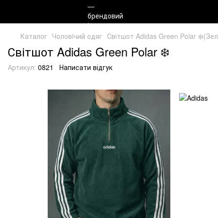
Каталог
Чоловiчий одяг
Світшот Adidas Green Polar ❄️(Зе
Світшот Adidas Green Polar ❄️
Артикул:
0821
Написати відгук