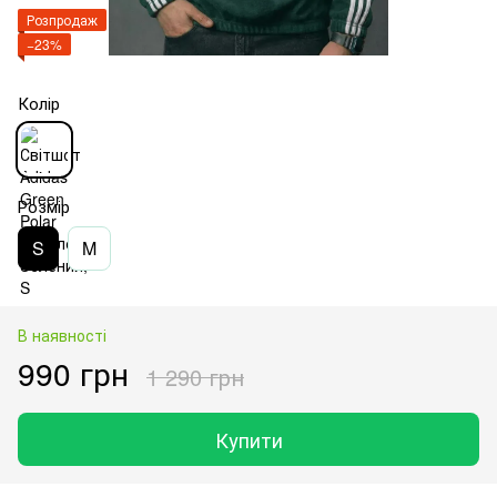
Розпродаж
−23%
Колір
Розмір
S
M
В наявності
990 грн
1 290 грн
Купити