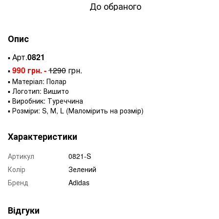
До обраного
Опис
Арт.
0821
▪️
990 грн. -
1290
грн.
▪️
▪️ Матеріал: Полар
▪️ Логотип: Вишито
▪️ Виробник: Туреччина
▪️ Розміри: S, М, L (Маломірить на розмір)
Характеристики
Артикул
0821-S
Колір
Зелений
Бренд
Adidas
Відгуки